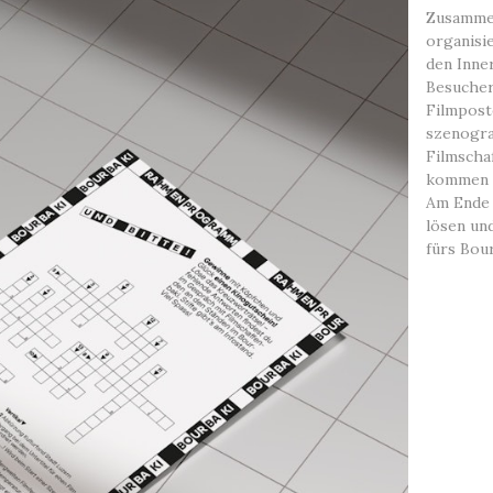
Zusammen
organisi
den Inne
Besucher
Filmpost
szenogra
Filmscha
kommen u
Am Ende 
lösen un
fürs Bou