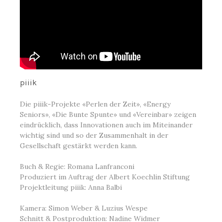
piiik
Die piiik-Projekte «Perlen der Zeit», «Energy
Seniors», «Die Bunte Spunte» und «Vereinbar» zeigen
eindrücklich, dass Innovationen auch im Miteinander
wichtig sind und so der Zusammenhalt in der
Gesellschaft gestärkt werden kann.
Buch & Regie: Romana Lanfranconi
Produziert im Auftrag der Albert Koechlin Stiftung
Projektleitung piiik: Anna Balbi
Kamera: Simon Weber & Luzius Wespe
Schnitt & Postproduktion: Nadine Widmer